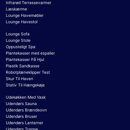
Infrarød Terrassevarmer
Læskærme
Lounge Havemøbler
Lounge Havestol
Lounge Sofa
Lounge Stole
Oppusteligt Spa
Plantekasser med espalier
Plantekasser På Hjul
Plastik Sandkasse
Robotplæneklipper Test
Skur Til Haven
Stativ Til Hængekøje
Udekøkken Med Vask
Udendørs Sauna
Udendørs Brændeovn
Udendørs Bruser
Udendørs Lanterner
Udendørs Trappe