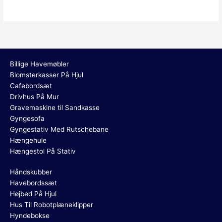
Billige Havemøbler
Blomsterkasser På Hjul
Cafebordsæt
Drivhus På Mur
Gravemaskine til Sandkasse
Gyngesofa
Gyngestativ Med Rutschebane
Hængehule
Hængestol På Stativ
Håndskubber
Havebordssæt
Højbed På Hjul
Hus Til Robotplæneklipper
Hyndebokse