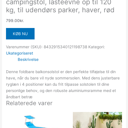
campingstol, lasteevne op til 120
kg, til udendørs parker, haver, rød
799.00
kr.
KØB NU
Varenummer (SKU):
8432915340121198738
Kategori:
Ukategoriseret
Beskrivelse
Denne foldbare balkonsolstol er den perfekte tilføjelse til din
have, når du bare vil nyde sommersolen. Med dens justerbare
ryglæn i 4 positioner kan du frit tilpasse solstolen til dine
personlige behov, og den robuste aluminiumsramme med et
åndbart betræ
Relaterede varer