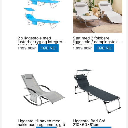
2 x liggestole med
Sæt med 2 foldbare
justerbar ryg og integreret
liggestole / campingstole i
fodstøtte til haven, blå
textilene, justerbart
KØB NU
KØB NU
1,199.00
kr.
1,099.00
kr.
ryglæn, beige
Liggestol til haven med
Liggestol Bari Grå
nakkepude og lomme, grå
210x60x81cm