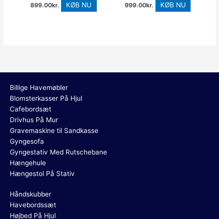
KØB NU
KØB NU
899.00
kr.
999.00
kr.
Billige Havemøbler
Blomsterkasser På Hjul
Cafebordsæt
Drivhus På Mur
Gravemaskine til Sandkasse
Gyngesofa
Gyngestativ Med Rutschebane
Hængehule
Hængestol På Stativ
Håndskubber
Havebordssæt
Højbed På Hjul