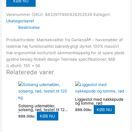
KØB NU
Varenummer (SKU):
8432917490924202539
Kategori:
Ukategoriseret
Beskrivelse
Produktfordele: Mærkekvalitet fra GarlandÂ® – havemøbler af
teaktræ høj funktionalitet bæredygtigt dyrket 100% massivt
træ ergonomisk kontursnit sammenklappelig for at spare plads
gyldne beslag Nobelt design Tekniske specifikationer: Mål
(LxBxH): 150 x 56
Relaterede varer
Liggestol med nakkepude
og lomme, rød
Solseng udemøbler,
solseng, rød, testet til 120
KØB NU
899.00
kr.
kg
KØB NU
899.00
kr.