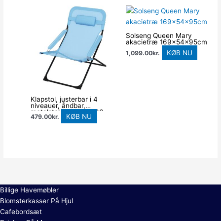
Solseng Queen Mary
akacietræ 169x54x95cm
KØB NU
1,099.00
kr.
Klapstol, justerbar i 4
niveauer, åndbar,
metalstel, 69 x 91 x 96
KØB NU
479.00
kr.
cm, sort/blå
Billige Havemøbler
Blomsterkasser På Hjul
Cafebordsæt