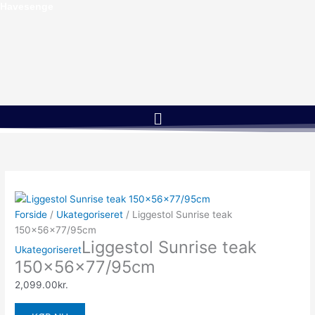
Gå
Havesenge
til
indholdet
Menu
Forside
/
Ukategoriseret
/ Liggestol Sunrise teak
150x56x77/95cm
Liggestol Sunrise teak
Ukategoriseret
150x56x77/95cm
2,099.00
kr.