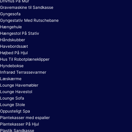
Drivhus På Mur
Gravemaskine til Sandkasse
Gyngesofa
Gyngestativ Med Rutschebane
Hængehule
Hængestol På Stativ
Håndskubber
Havebordssæt
Højbed På Hjul
Hus Til Robotplæneklipper
Hyndebokse
Infrarød Terrassevarmer
Læskærme
Lounge Havemøbler
Lounge Havestol
Lounge Sofa
Lounge Stole
Oppusteligt Spa
Plantekasser med espalier
Plantekasser På Hjul
Plastik Sandkasse