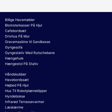
Billige Havemøbler
Blomsterkasser På Hjul
Cafebordsæt
Drivhus På Mur
Gravemaskine til Sandkasse
Gyngesofa
Gyngestativ Med Rutschebane
Hængehule
Hængestol På Stativ
Håndskubber
Havebordssæt
Højbed På Hjul
Hus Til Robotplæneklipper
Hyndebokse
Infrarød Terrassevarmer
Læskærme