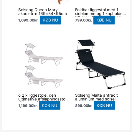
Solseng Queen Mary
Foldbar liggestol med 1
akacietræ 169x54x95cm
sidelomme og 1 kopholder,
68 cm x 186 cm x 48 cm,
KØB NU
KØB NU
1,099.00
kr.
799.00
kr.
sort og hvid
ð 2 x liggestole, den
Solseng Malta antracit
ultimative afslapningsstol
aluminium med solsejl
til haven, beige
KØB NU
KØB NU
1,199.00
kr.
899.00
kr.