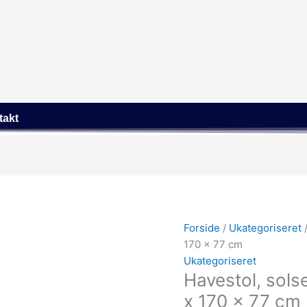
takt
Forside
/
Ukategoriseret
/
170 x 77 cm
Ukategoriseret
Havestol, sols
x 170 x 77 cm