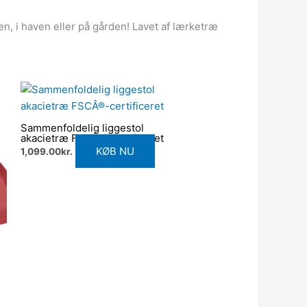
en, i haven eller på gården! Lavet af lærketræ
Sammenfoldelig liggestol
akacietræ FSCÂ®-certificeret
KØB NU
1,099.00
kr.