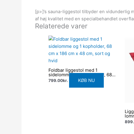
[p>]’s sauna-liggestol tilbyder en vidunderlig 
af høj kvalitet med en specialbehandlet overfla
Relaterede varer
Foldbar liggestol med 1
sidelomme og 1 kopholder, 68
cm x 186 cm x 48 cm, sort og
KØB NU
799.00
kr.
hvid
Lig
lom
899