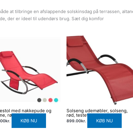
måde at tilbringe en afslappende solskinsdag på terrassen, altan
de, der er ideel til udendørs brug. Sæt dig komfor
gestol med nakkepude og
Solseng udemøbler, solseng,
me, rød
rød, testet til 120 kg
KØB NU
KØB NU
.00
kr.
899.00
kr.