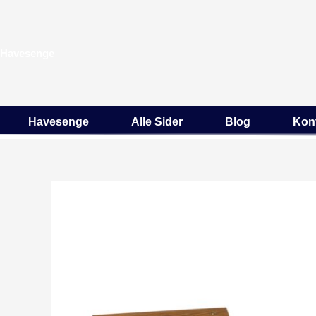
Gå
til
indholdet
Havesenge
Havesenge
Alle Sider
Blog
Kon