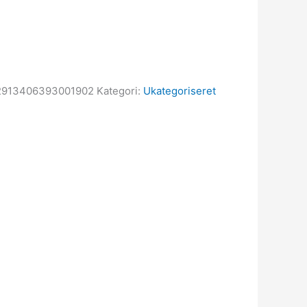
2913406393001902
Kategori:
Ukategoriseret