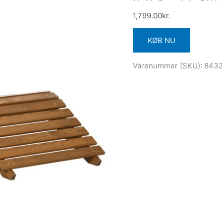
1,799.00
kr.
KØB NU
Varenummer (SKU):
843