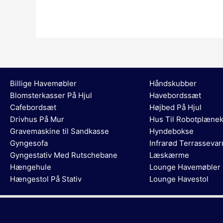
Billige Havemøbler
Håndskubber
Blomsterkasser På Hjul
Havebordssæt
Cafebordsæt
Højbed På Hjul
Drivhus På Mur
Hus Til Robotplænek
Gravemaskine til Sandkasse
Hyndebokse
Gyngesofa
Infrarød Terrasseva
Gyngestativ Med Rutschebane
Læskærme
Hængehule
Lounge Havemøbler
Hængestol På Stativ
Lounge Havestol