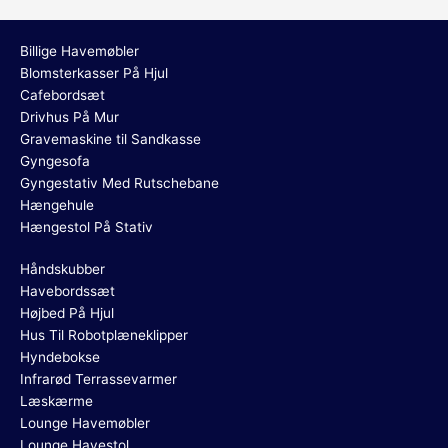
Billige Havemøbler
Blomsterkasser På Hjul
Cafebordsæt
Drivhus På Mur
Gravemaskine til Sandkasse
Gyngesofa
Gyngestativ Med Rutschebane
Hængehule
Hængestol På Stativ
Håndskubber
Havebordssæt
Højbed På Hjul
Hus Til Robotplæneklipper
Hyndebokse
Infrarød Terrassevarmer
Læskærme
Lounge Havemøbler
Lounge Havestol