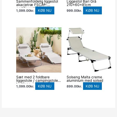
Sammenfoldelig liggestol
Liggestol Bari Grå
akacietræ FSCÂ®-
210x60x81cm
certificeret
KØB NU
KØB NU
1,099.00
kr.
999.00
kr.
Sæt med 2 foldbare
Solseng Malta creme
liggestole / campingstole i
aluminium med solsejl
textilene, justerbart
KØB NU
KØB NU
1,099.00
kr.
899.00
kr.
ryglæn, beige