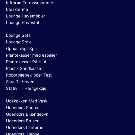
Infrarød Terrassevarmer
Læskærme
Lounge Havemøbler
Lounge Havestol
Lounge Sofa
Lounge Stole
Oppusteligt Spa
Plantekasser med espalier
Plantekasser På Hjul
Plastik Sandkasse
Robotplæneklipper Test
Skur Til Haven
Stativ Til Hængekøje
Udekøkken Med Vask
Udendørs Sauna
Udendørs Brændeovn
Udendørs Bruser
Udendørs Lanterner
Udendørs Trappe