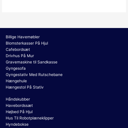
Billige Havemøbler
Blomsterkasser På Hjul
Cafebordsæt
Drivhus På Mur
Gravemaskine til Sandkasse
Gyngesofa
Gyngestativ Med Rutschebane
Hængehule
Hængestol På Stativ
Håndskubber
Havebordssæt
Højbed På Hjul
Hus Til Robotplæneklipper
Hyndebokse