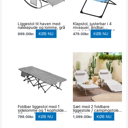
Liggestol til haven med
Klapstol, justerbar i 4
nakkepude og lomme, grå
niveauer, åndbar,
metalstel, 69 x 91 x 96
KØB NU
KØB NU
899.00
kr.
479.00
kr.
cm, sort/blå
Foldbar liggestol med 1
Sæt med 2 foldbare
sidelomme og 1 kopholder,
liggestole / campingstole i
68 cm x 186 cm x 48 cm,
textilene, justerbart
KØB NU
KØB NU
799.00
kr.
1,099.00
kr.
sort og hvid
ryglæn, beige