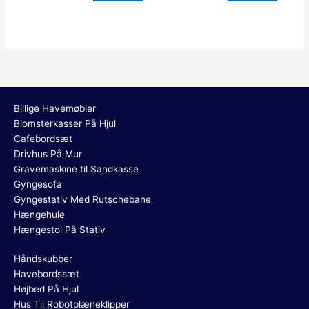
grå+sort 163 x 58,5 x 91
cm
Billige Havemøbler
Blomsterkasser På Hjul
Cafebordsæt
Drivhus På Mur
Gravemaskine til Sandkasse
Gyngesofa
Gyngestativ Med Rutschebane
Hængehule
Hængestol På Stativ
Håndskubber
Havebordssæt
Højbed På Hjul
Hus Til Robotplæneklipper