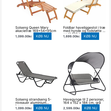
Solseng Queen Mary
Foldbar haveliggestol i træ
akacietræ 169x54x95cm
med hynde og fodstøtte –
op til 160 kg
KØB NU
KØB NU
1,099.00
kr.
1,699.00
kr.
Solseng strandseng 5-
Havegynge til 2 personer,
niveauer aluminium
164 x 152 x 184 cm, grå
haveseng afslappende
KØB NU
KØB NU
1,099.00
kr.
2,599.00
kr.
liggestol textileline