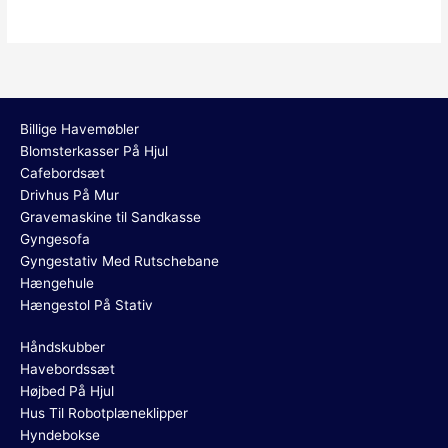
Billige Havemøbler
Blomsterkasser På Hjul
Cafebordsæt
Drivhus På Mur
Gravemaskine til Sandkasse
Gyngesofa
Gyngestativ Med Rutschebane
Hængehule
Hængestol På Stativ
Håndskubber
Havebordssæt
Højbed På Hjul
Hus Til Robotplæneklipper
Hyndebokse