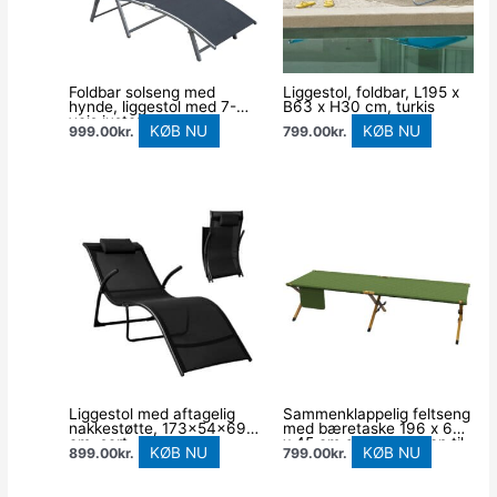
Foldbar solseng med
Liggestol, foldbar, L195 x
hynde, liggestol med 7-
B63 x H30 cm, turkis
vejs justerbar ryglæn,
KØB NU
KØB NU
999.00
kr.
799.00
kr.
bæreevne op til 165 kg,
sort
Liggestol med aftagelig
Sammenklappelig feltseng
nakkestøtte, 173x54x69
med bæretaske 196 x 64
cm, sort
x 45 cm gæsteseng op til
KØB NU
KØB NU
899.00
kr.
799.00
kr.
200 kg til udendørs
campingrejser