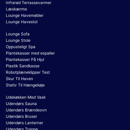
Infrarød Terrassevarmer
Læskærme
Lounge Havemøbler
Lounge Havestol
Lounge Sofa
Lounge Stole
Oppusteligt Spa
Plantekasser med espalier
Plantekasser På Hjul
Plastik Sandkasse
Robotplæneklipper Test
Skur Til Haven
Stativ Til Hængekøje
Udekøkken Med Vask
Udendørs Sauna
Udendørs Brændeovn
Udendørs Bruser
Udendørs Lanterner
Udendørs Trappe